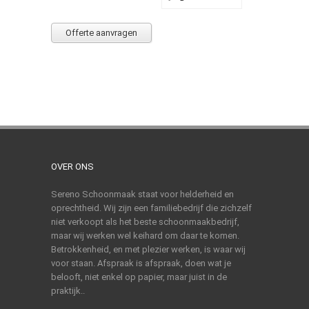
Offerte aanvragen
OVER ONS
Sereno Schoonmaak staat voor helderheid en
oprechtheid. Wij zijn een familiebedrijf die zichzelf
niet verkoopt als het beste schoonmaakbedrijf,
maar wij werken wel keihard om daar te komen.
Betrokkenheid, en met plezier werken, is waar wij
voor staan. Afspraak is afspraak, doen wat je
belooft, niet enkel op papier, maar juist in de
praktijk..