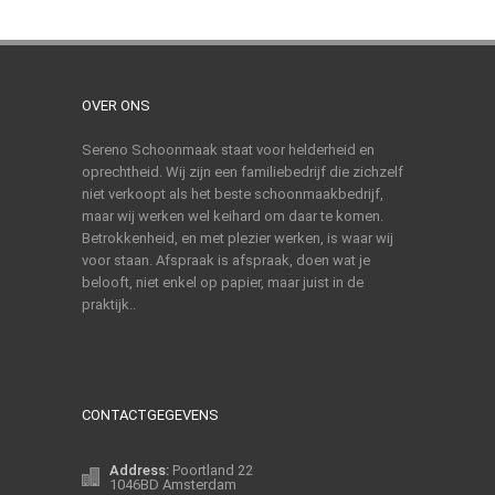
OVER ONS
Sereno Schoonmaak staat voor helderheid en
oprechtheid. Wij zijn een familiebedrijf die zichzelf
niet verkoopt als het beste schoonmaakbedrijf,
maar wij werken wel keihard om daar te komen.
Betrokkenheid, en met plezier werken, is waar wij
voor staan. Afspraak is afspraak, doen wat je
belooft, niet enkel op papier, maar juist in de
praktijk..
CONTACTGEGEVENS
Address:
Poortland 22
1046BD Amsterdam